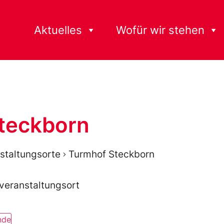
Aktuelles
Wofür wir stehen
teckborn
staltungsorte
Turmhof Steckborn
 veranstaltungsort
nde