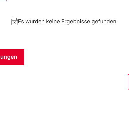
n
Es wurden keine Ergebnisse gefunden.
Notice
tungen