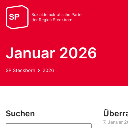
Sozialdemokratische Partei
der Region Steckborn
Januar 2026
SP Steckborn
2026
Suchen
Überr
7. Januar 