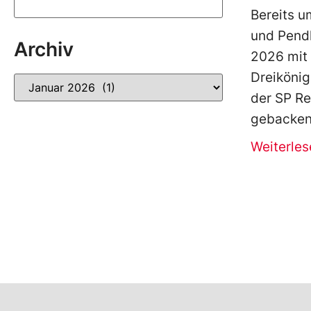
Bereits u
und Pendl
Archiv
2026 mit 
Dreiköni
der SP Re
gebackene
Weiterles