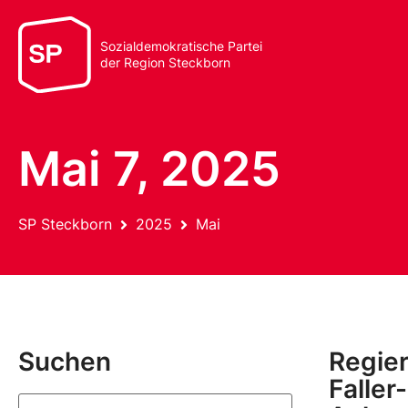
Sozialdemokratische Partei
der Region Steckborn
Mai 7, 2025
SP Steckborn
2025
Mai
Suchen
Regier
Faller