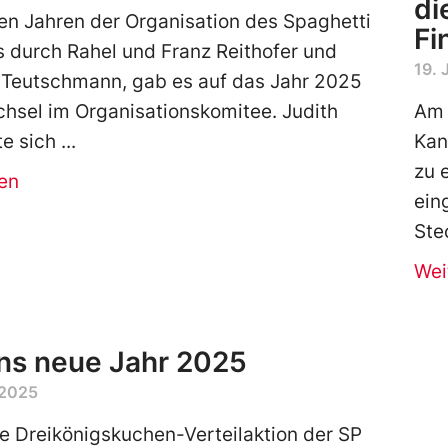
di
en Jahren der Organisation des Spaghetti
Fi
 durch Rahel und Franz Reithofer und
19. 
 Teutschmann, gab es auf das Jahr 2025
hsel im Organisationskomitee. Judith
Am 
te sich
Kan
zu 
en
ein
Ste
Wei
ins neue Jahr 2025
 2025
 Dreikönigskuchen-Verteilaktion der SP