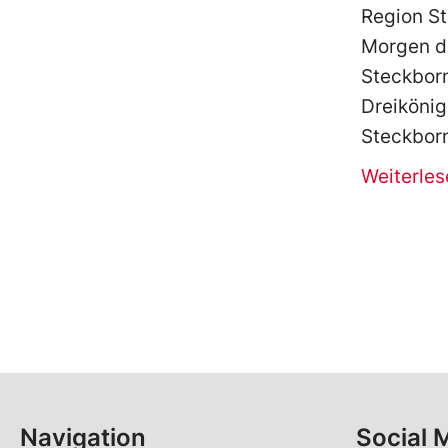
Region S
Morgen de
Steckborn 
Dreikönig
Steckborn
Weiterles
Navigation
Social 