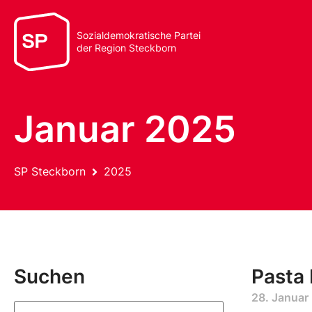
Sozialdemokratische Partei
der Region Steckborn
Januar 2025
SP Steckborn
2025
Suchen
Pasta
28. Januar