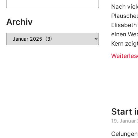
Nach viel
Plausches
Archiv
Elisabeth
einen Wec
Kern zeig
Weiterles
Start 
19. Januar
Gelungene